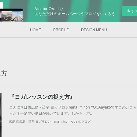
Ameba Owndで
今す
あなただけのホームページやブログをつくろう
HOME
PROFILE
DESIGN MENU
え方
『ヨガレッスンの捉え方』
こんにちは西広島・己斐 ヨガサロンnana_minon YOGAayakoですこの
った？一足早い夏日が続いています。しかも、湿…
広島 西広島・己斐 ヨガサロン nana_minon yoga のブログ