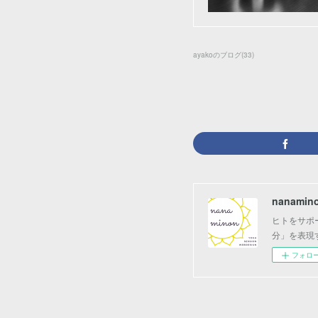
ayakoのブログ
(
33
)
nanamin
ヒトをサポ
分」を表現
フォロ