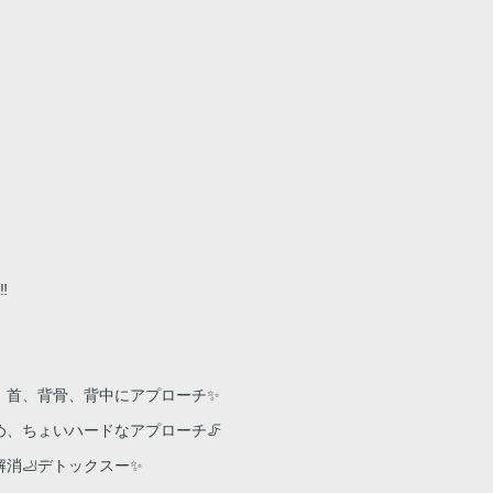
️
、首、背骨、背中にアプローチ✨
、ちょいハードなアプローチ🦵
消🦶デトックスー✨