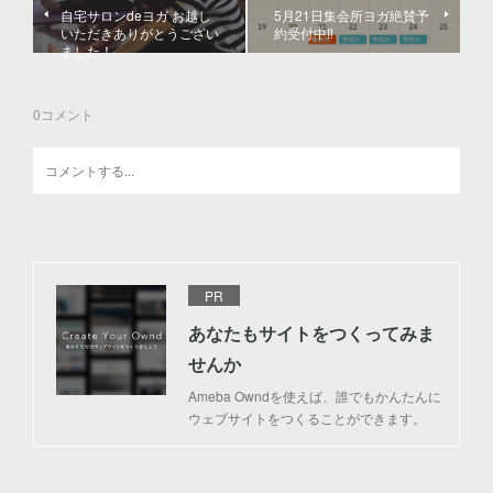
自宅サロンdeヨガ お越し
5月21日集会所ヨガ絶賛予
いただきありがとうござい
約受付中‼️
ました！
0
コメント
PR
あなたもサイトをつくってみま
せんか
Ameba Owndを使えば、誰でもかんたんに
ウェブサイトをつくることができます。