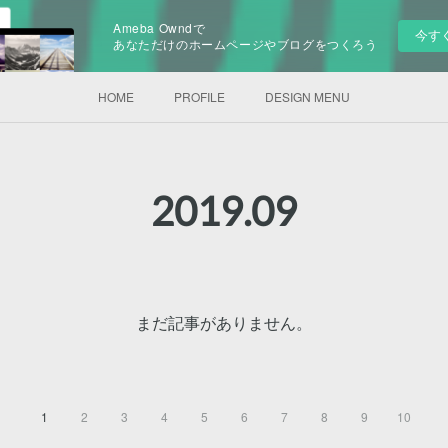
Ameba Owndで
今す
あなただけのホームページやブログをつくろう
HOME
PROFILE
DESIGN MENU
2019
.
09
まだ記事がありません。
1
2
3
4
5
6
7
8
9
10