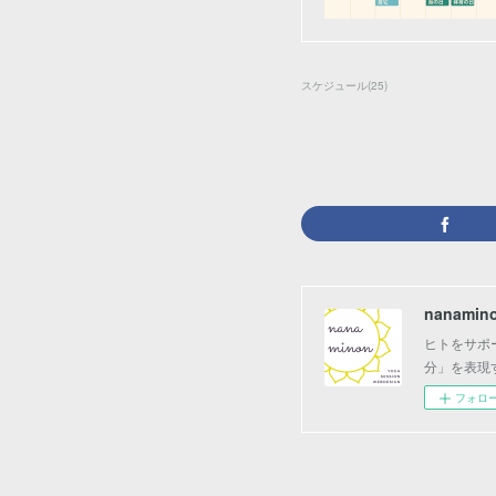
スケジュール
(
25
)
nanamin
ヒトをサポ
分」を表現
フォロ