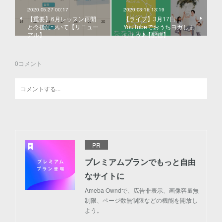
2020.05.27 00:17
2020.03.16 13:19
【重要】6月レッスン再開
【ライブ】3月17日
と今後について【リニュー
YouTubeでおうちヨガしま
アル】
しょう♪【配信】
0
コメント
PR
プレミアムプランでもっと自由
なサイトに
Ameba Owndで、広告非表示、画像容量無
制限、ページ数無制限などの機能を開放し
よう。