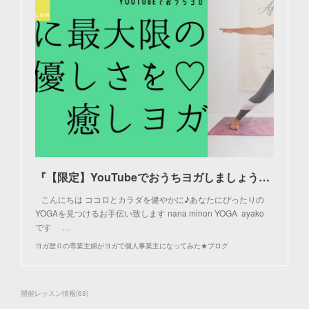
『【限定】YouTubeでおうちヨガしましょう♪【配信】』
こんにちは ココロとカラダを健やかに♪あなたにぴったりの
YOGAを見つけるお手伝い致します nana minon YOGA ayako
です …
ヨガ歴０の専業主婦がヨガで個人事業主になってみた★ブログ
開催レッスン情報
(
63
)