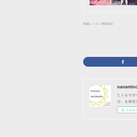
開催レッスン情報
(
63
)
nanamin
ヒトをサポ
分」を表現
フォロ