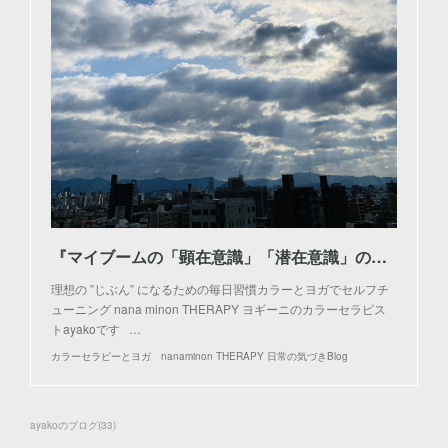
『マイブームの「顕在意識」「潜在意識」のはなし』
理想の ”じぶん” になるための毎日習慣カラーとヨガでセルフチ
ューニング nana minon THERAPY ヨギーニのカラーセラピス
トayakoです …
カラーセラピーとヨガ nanaminon THERAPY 日常の気づきBlog
ayakoのブログ
(
33
)