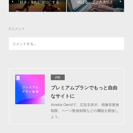
「好き」をたいせつにする
「続ける」ことの大切さ
0
コメント
PR
プレミアムプランでもっと自由
なサイトに
Ameba Owndで、広告非表示、画像容量無
制限、ページ数無制限などの機能を開放し
よう。