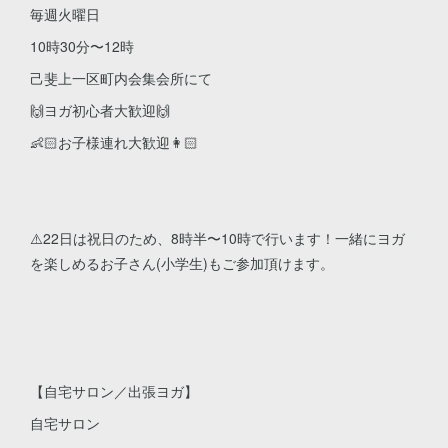
毎週火曜日
10時30分〜12時
己斐上一区町内会集会所にて
🙌ヨガ初心者大歓迎🙌
👶🏻お子様連れ大歓迎👩🏻
⚠️22日は祝日のため、8時半〜10時で行います！一緒にヨガ
を楽しめるお子さん(小学生)もご参加頂けます。
【自宅サロン／出張ヨガ】
自宅サロン